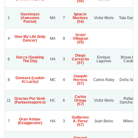
(58)
Gastonazo
Ignacio
1
(Awesome
MA
7
Martinez
Victor Moris
Tata Gasto
Patriot)
(54)
Israel
Give My Life (Indy
4
MA
9
Villagran
Dancer)
(55)
Diego
Gocce (Seeking
Enrique
Brisas De
6
HA
3
Carvacho
The Dia)
Lagunas
Cautin
(57)
Joaquin
Gonsara (Lookin
8
MC
4
Herrera
Carlos Raby
Doña Sofi
At Lucky)
(57)
Carlos
Gracias Por Venir
Rafael
11
HC
6
Ortega
Victor Moris
(Fantasmagorico)
Sanchez A
(57)
Guillermo
Gran Ambar
7
HA
3
A. Perez
Juan Belzu
Milena
(Exaggerator)
(57)