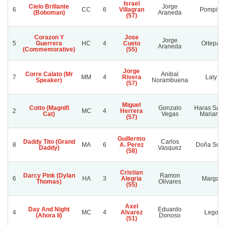
Israel
Cielo Brillante
Jorge
6
CC
6
Villagran
Pompita
(Boboman)
Araneda
(57)
Corazon Y
Jose
Jorge
5
Guerrera
HC
4
Cueto
Ortepal
Araneda
(Commemorative)
(55)
Jorge
Corre Calato (Mr
Anibal
7
MM
4
Rivera
Laly
Speaker)
Norambuena
(57)
Miguel
Cotto (Magnifi
Gonzalo
Haras Sant
2
MC
4
Herrera
Cat)
Vegas
Mariana
(57)
Guillermo
Daddy Tito (Grand
Carlos
8
MA
6
A. Perez
Doña Sofi
Daddy)
Vasquez
(58)
Cristian
Darcy Pink (Dylan
Ramon
6
HA
3
Alegria
Margal
Thomas)
Olivares
(55)
Axel
Day And Night
Eduardo
4
MC
4
Alvarez
Lego
(Ahora Ii)
Donoso
(51)