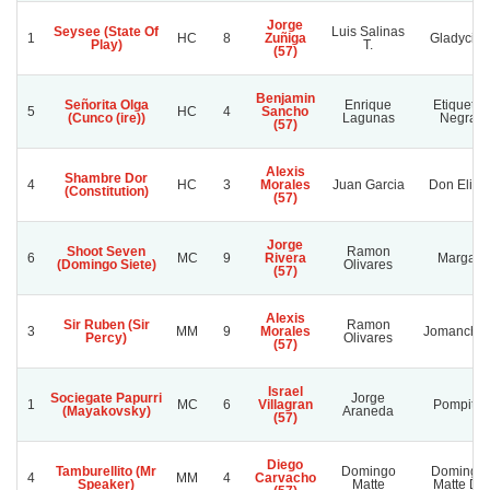
Jorge
Seysee (State Of
Luis Salinas
1
HC
8
Zuñiga
Gladycita
Play)
T.
(57)
Benjamin
Señorita Olga
Enrique
Etiqueta
5
HC
4
Sancho
(Cunco (ire))
Lagunas
Negra
(57)
Alexis
Shambre Dor
4
HC
3
Morales
Juan Garcia
Don Elias
(Constitution)
(57)
Jorge
Shoot Seven
Ramon
6
MC
9
Rivera
Margal
(Domingo Siete)
Olivares
(57)
Alexis
Sir Ruben (Sir
Ramon
3
MM
9
Morales
Jomanchir
Percy)
Olivares
(57)
Israel
Sociegate Papurri
Jorge
1
MC
6
Villagran
Pompita
(Mayakovsky)
Araneda
(57)
Diego
Tamburellito (Mr
Domingo
Domingo
4
MM
4
Carvacho
Speaker)
Matte
Matte D.