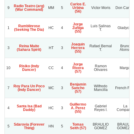
Carlos E.
Radio Teatro (arg)
9
MM
5
Urbina
Victor Moris
Don Camil
(War Command)
(56)
Jorge
Ramblinrose
Luis Salinas
1
HC
4
Zuñiga
Gladycita
(Seeking The Dia)
T.
(55)
Joaquin
Reina Maite
Rafael Bernal
Bruno
3
HT
3
Herrera
(Sahara Spirit)
T.
Alonso
(55)
Jorge
Risiko (Indy
Ramon
10
CC
4
Rivera
Margal
Dancer)
Olivares
(57)
Benjamin
Roy Para Un Poco
Wilfredo
7
MC
3
Sancho
French Frie
(Indy Dancer)
Mancilla
(57)
Guillermo
Santa Isa (Bad
Gabriel
La
4
HC
3
A. Perez
Daddy)
Reyes I.
Compañia
(55)
Sdarovia (Forever
Tomas
BRAULIO
BRAULIO
5
HN
5
Thing)
Seith (57)
GOMEZ
GOMEZ A.