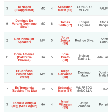
Di Napoli
Sebastian
GONZALO
3
MC
4
PALIPE
(Exaggerator)
Marin (55)
VEGAS
Domingo De
Tomas
Enrique
Alfonso
9
Verano (Domingo
MC
8
Seith (57)
Lagunas
Bacquet
Siete)
Jorge
Don Picho (Mr
Santa
2
MM
5
Zuñiga
Rodrigo Silva
Speaker)
Corina
(59)
Doña Athenea
Jose
Nelson
11
(California
HA
5
Cueto
Ada Farid
Espina L.
Chrome)
(58)
El Cariñoso
Diego
Domingo
Domingo
7
(Vision And
MM
8
Carvacho
Matte
Matte D.
Verse)
(58)
Es Tremenda
Sebastian
WILFREDO
7
HM
5
HAP
(Seeking The Dia)
Marin (57)
MANCILLA
Israel
Escuela Antigua
Jorge
3
HA
4
Villagran
Pompita
(arg) (Seek Again)
Araneda
(55)