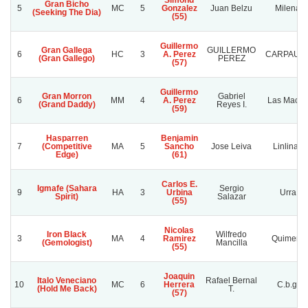
Simond
Gran Bicho
5
MC
5
Gonzalez
Juan Belzu
Milena
(Seeking The Dia)
(55)
Guillermo
Gran Gallega
GUILLERMO
6
HC
3
A. Perez
CARPAUP
(Gran Gallego)
PEREZ
(57)
Guillermo
Gran Morron
Gabriel
6
MM
4
A. Perez
Las Macas
(Grand Daddy)
Reyes I.
(59)
Hasparren
Benjamin
7
(Competitive
MA
5
Sancho
Jose Leiva
Linlinao
Edge)
(61)
Carlos E.
Igmafe (Sahara
Sergio
9
HA
3
Urbina
Urra
Spirit)
Salazar
(55)
Nicolas
Iron Black
Wilfredo
3
MA
4
Ramirez
Quimera
(Gemologist)
Mancilla
(55)
Joaquin
Italo Veneciano
Rafael Bernal
10
MC
6
Herrera
C.b.g.
(Hold Me Back)
T.
(57)