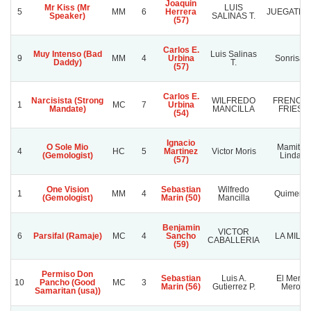
Joaquin
Mr Kiss (Mr
LUIS
5
MM
6
Herrera
JUEGATEL
Speaker)
SALINAS T.
(57)
Carlos E.
Muy Intenso (Bad
Luis Salinas
9
MM
4
Urbina
Sonrisal
Daddy)
T.
(57)
Carlos E.
Narcisista (Strong
WILFREDO
FRENCH
1
MC
7
Urbina
Mandate)
MANCILLA
FRIES
(54)
Ignacio
O Sole Mio
Mamita
4
HC
5
Martinez
Victor Moris
(Gemologist)
Linda
(57)
One Vision
Sebastian
Wilfredo
1
MM
4
Quimera
(Gemologist)
Marin (50)
Mancilla
Benjamin
VICTOR
6
Parsifal (Ramaje)
MC
4
Sancho
LA MILA
CABALLERIA
(59)
Permiso Don
Sebastian
Luis A.
El Mero
10
Pancho (Good
MC
3
Marin (56)
Gutierrez P.
Mero
Samaritan (usa))