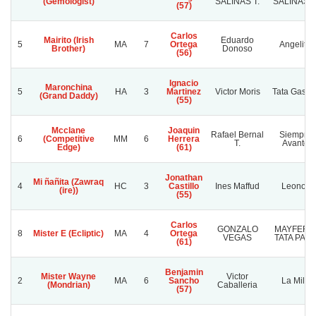
(Gemologist)
SALINAS T.
SALINAS T
(57)
Carlos
Mairito (Irish
Eduardo
5
MA
7
Ortega
Angelito
Brother)
Donoso
(56)
Ignacio
Maronchina
5
HA
3
Martinez
Victor Moris
Tata Gasto
(Grand Daddy)
(55)
Mcclane
Joaquin
Rafael Bernal
Siempre
6
(Competitive
MM
6
Herrera
T.
Avante
Edge)
(61)
Jonathan
Mi ñañita (Zawraq
4
HC
3
Castillo
Ines Maffud
Leonor
(ire))
(55)
Carlos
GONZALO
MAYFER 
8
Mister E (Ecliptic)
MA
4
Ortega
VEGAS
TATA PATO
(61)
Benjamin
Mister Wayne
Victor
2
MA
6
Sancho
La Mila
(Mondrian)
Caballeria
(57)