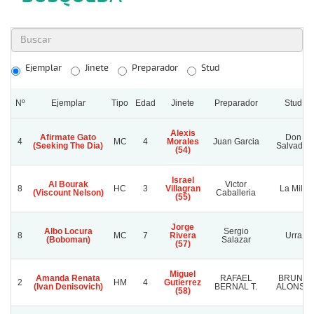
Ejemplar
Jinete
Preparador
Stud
Nº
Ejemplar
Tipo
Edad
Jinete
Preparador
Stud
Alexis
Afirmate Gato
Don
4
MC
4
Morales
Juan Garcia
(Seeking The Dia)
Salvador
(54)
Israel
Al Bourak
Victor
8
HC
3
Villagran
La Mila
(Viscount Nelson)
Caballeria
(55)
Jorge
Albo Locura
Sergio
8
MC
7
Rivera
Urra
(Boboman)
Salazar
(57)
Miguel
Amanda Renata
RAFAEL
BRUNO
2
HM
4
Gutierrez
(Ivan Denisovich)
BERNAL T.
ALONSO
(58)