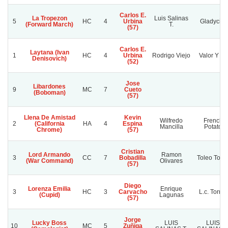
Carlos E.
La Tropezon
Luis Salinas
5
HC
4
Urbina
Gladycita
(Forward March)
T.
(57)
Carlos E.
Laytana (Ivan
1
HC
4
Urbina
Rodrigo Viejo
Valor Y Fe
Denisovich)
(52)
Jose
Libardones
9
MC
7
Cueto
(Boboman)
(57)
Llena De Amistad
Kevin
Wilfredo
French
2
(California
HA
4
Espina
Mancilla
Potato
Chrome)
(57)
Cristian
Lord Armando
Ramon
3
CC
7
Bobadilla
Toleo Tole
(War Command)
Olivares
(57)
Diego
Lorenza Emilia
Enrique
3
HC
3
Carvacho
L.c. Torres
(Cupid)
Lagunas
(57)
Jorge
Lucky Boss
LUIS
LUIS
10
MC
5
Zuñiga