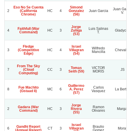
Eso No Se Cuenta
Simond
Juan Garci
2
(California
HC
4
Gonzalez
Juan Garcia
V.
Chrome)
(56)
Jorge
Faithfull (War
Luis Salinas
4
HC
3
Zuñiga
Gladycita
Command)
T.
(53)
Fledge
Israel
Wilfredo
3
(Competitive
HC
4
Villagran
Chevalex
Mancilla
Edge)
(54)
From The Sky
Tomas
VICTOR
7
(Cloud
CC
3
JS
Seith (59)
MORIS
Computing)
Guillermo
Fue Machito
Carlos
8
MC
6
A. Perez
La Bertita
(Gstaad Ii)
Vasquez
(57)
Jorge
Gadara (War
Ramon
2
HC
3
Rivera
Margal
Command)
Olivares
(55)
Israel
Gandhi Report
Braulio
6
CT
3
Villagran
Morat
(Annual Report)
Gomez