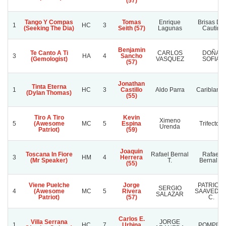
(57)
Tango Y Compas
Tomas
Enrique
Brisas De
1
HC
3
(Seeking The Dia)
Seith (57)
Lagunas
Cautin
Benjamin
Te Canto A Ti
CARLOS
DOÑA
3
HA
4
Sancho
(Gemologist)
VASQUEZ
SOFIA
(57)
Jonathan
Tinta Eterna
1
HC
3
Castillo
Aldo Parra
Cariblanc
(Dylan Thomas)
(55)
Tiro A Tiro
Kevin
Ximeno
5
(Awesome
MC
5
Espina
Trifecton
Urenda
Patriot)
(59)
Joaquin
Toscana In Fiore
Rafael Bernal
Rafael
3
HM
4
Herrera
(Mr Speaker)
T.
Bernal T.
(55)
Viene Puelche
Jorge
PATRICIO
SERGIO
4
(Awesome
MC
5
Rivera
SAAVEDR
SALAZAR
Patriot)
(57)
C.
Carlos E.
Villa Serrana
JORGE
1
HC
7
Urbina
POMPITA