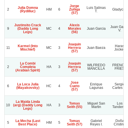
Jorge
Julia Domna
Luis Salinas
2
HM
6
Zuñiga
Gladycita
(Rydilluc)
T.
(57)
Justinsito Crack
Alexis
Juan Garci
9
(Daddy Long
MC
4
Morales
Juan Garcia
V.
Legs)
(56)
Joaquin
Karmel (Into
Haras
11
MC
3
Herrera
Juan Baeza
Mischief)
Jockey
(57)
La Combi
Joaquin
WILFREDO
FRENCH
2
Completa
HA
3
Herrera
MANCILLA
FRIES
(Arabian Spirit)
(57)
Jose
La Loca Julia
Enrique
Sergio
6
HC
4
Cueto
(Mayakovsky)
Lagunas
Cartes M.
(57)
La Maida Linda
Tomas
Miguel San
Los
10
(arg) (Daddy Long
HA
3
Seith (55)
Martin
Tanderos
Legs)
La Mecha (Last
Tomas
Gabriel
Doña
5
HM
5
Best Place)
Seith (57)
Reyes I.
Cristina