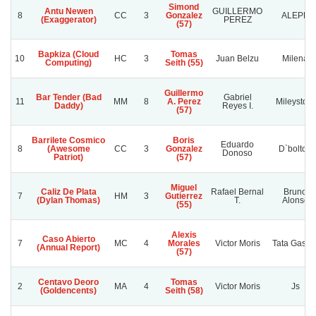
Simond
Antu Newen
GUILLERMO
8
CC
3
Gonzalez
ALEPH
(Exaggerator)
PEREZ
(57)
Bapkiza (Cloud
Tomas
10
HC
3
Juan Belzu
Milena
Computing)
Seith (55)
Guillermo
Bar Tender (Bad
Gabriel
11
MM
8
A. Perez
Mileystore
Daddy)
Reyes I.
(57)
Barrilete Cosmico
Boris
Eduardo
8
(Awesome
CC
3
Gonzalez
D`bolton
Donoso
Patriot)
(57)
Miguel
Caliz De Plata
Rafael Bernal
Bruno
7
HM
3
Gutierrez
(Dylan Thomas)
T.
Alonso
(55)
Alexis
Caso Abierto
7
MC
4
Morales
Victor Moris
Tata Gasto
(Annual Report)
(57)
Centavo Deoro
Tomas
2
MA
4
Victor Moris
Js
(Goldencents)
Seith (58)