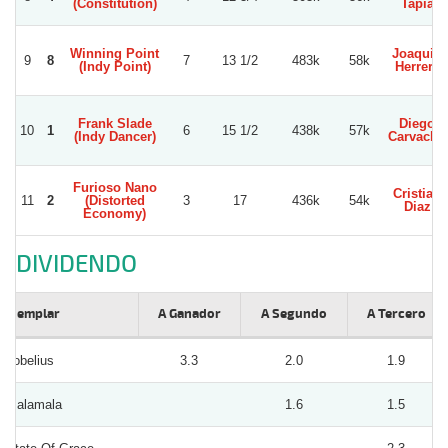
(Constitution)
Tapia
Winning Point
Joaquin
9
8
7
13 1/2
483k
58k
(Indy Point)
Herrera
Frank Slade
Diego
10
1
6
15 1/2
438k
57k
(Indy Dancer)
Carvacho
Furioso Nano
Cristian
11
2
(Distorted
3
17
436k
54k
Diaz
Economy)
DIVIDENDO
Ejemplar
A Ganador
A Segundo
A Tercero
Lobelius
3.3
2.0
1.9
Malamala
1.6
1.5