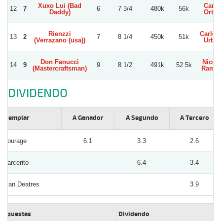
Xuxo Lui (Bad
Carlo
12
7
6
7 3/4
480k
56k
Daddy)
Orteg
Rienzzi
Carlos
13
2
7
8 1/4
450k
51k
(Verrazano (usa))
Urbin
Don Fanucci
Nicol
14
9
9
8 1/2
491k
52.5k
(Mastercraftsman)
Ramir
DIVIDENDO
Ejemplar
A Ganador
A Segundo
A Tercero
Courage
6.1
3.3
2.6
Parcerito
6.4
3.4
Ivan Deatres
3.9
Apuestas
Dividendo