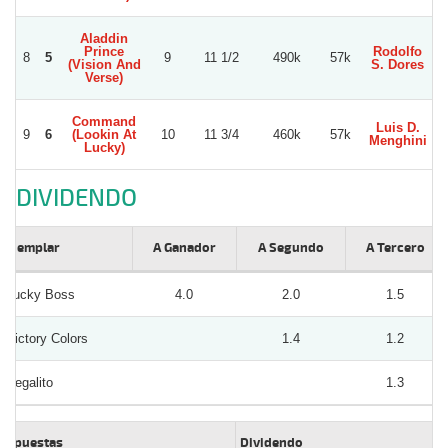
Aladdin
Prince
Rodolfo
8
5
9
11 1/2
490k
57k
(Vision And
S. Dores
Verse)
Command
Luis D.
9
6
(Lookin At
10
11 3/4
460k
57k
Menghini
Lucky)
DIVIDENDO
Ejemplar
A Ganador
A Segundo
A Tercero
Lucky Boss
4.0
2.0
1.5
Victory Colors
1.4
1.2
Regalito
1.3
Apuestas
Dividendo