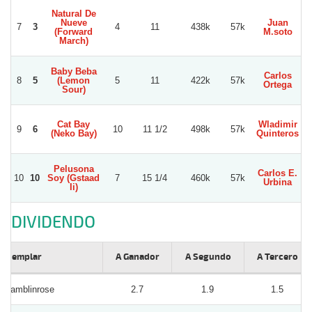
Natural De
Nueve
Juan
7
3
4
11
438k
57k
V
(Forward
M.soto
March)
Baby Beba
Carlos
8
5
(Lemon
5
11
422k
57k
W
Ortega
Sour)
Cat Bay
Wladimir
9
6
10
11 1/2
498k
57k
(Neko Bay)
Quinteros
B
Pelusona
Carlos E.
10
10
Soy (Gstaad
7
15 1/4
460k
57k
Urbina
Ii)
DIVIDENDO
Ejemplar
A Ganador
A Segundo
A Tercero
Ramblinrose
2.7
1.9
1.5