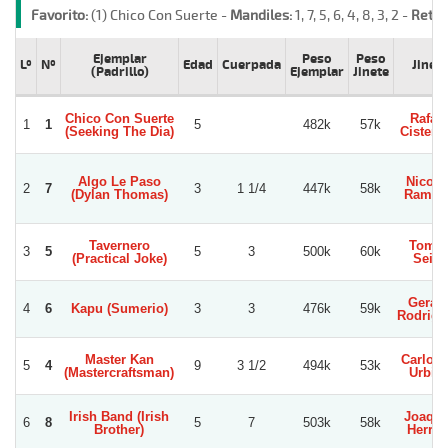
Favorito:
(1) Chico Con Suerte -
Mandiles:
1, 7, 5, 6, 4, 8, 3, 2 -
Retir
Ejemplar
Peso
Peso
Lº
Nº
Edad
Cuerpada
Jinete
(Padrillo)
Ejemplar
Jinete
Chico Con Suerte
Rafael
1
1
5
482k
57k
(Seeking The Dia)
Cistern
Algo Le Paso
Nicola
2
7
3
1 1/4
447k
58k
(Dylan Thomas)
Ramire
Tavernero
Toma
3
5
5
3
500k
60k
(Practical Joke)
Seith
Gerar
4
6
Kapu (Sumerio)
3
3
476k
59k
Rodrigu
Master Kan
Carlos 
5
4
9
3 1/2
494k
53k
(Mastercraftsman)
Urbin
Irish Band (Irish
Joaqui
6
8
5
7
503k
58k
Brother)
Herrer