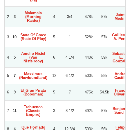
Dia)
Malamala
Jaime
2
3
(Morning
4
3/4
478k
57k
Medina
Raider)
State Of Grace
Guillermo
3
10
5
1
528k
57k
(State Of Play)
A. Perez
Amelio Nistel
Sebastian
4
5
(Van
6
4 1/4
440k
59k
E.
Nistelrooy)
Gonzalez
Maxximus
Andres
5
7
12
6 1/2
500k
58k
(Newfoundland)
Castillo
El Gran Pirata
Franco
6
9
5
7
475k
54.5k
(Boboman)
Olivares
Trehuenco
Benjamin
7
11
(Classic
3
8 1/2
492k
57k
Sancho
Empire)
Que Porfiado
Felipe
8
4
4
12 3/4
503k
56k