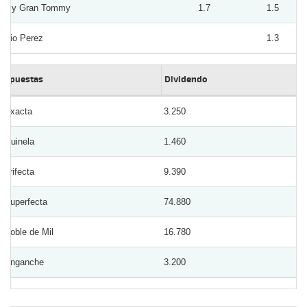
My Gran Tommy
1.7
1.5
Rio Perez
1.3
Apuestas
Dividendo
Exacta
3.250
Quinela
1.460
Trifecta
9.390
Superfecta
74.880
Doble de Mil
16.780
Enganche
3.200