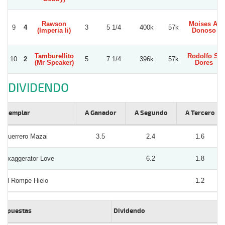
Rawson
Moises A.
9
4
3
5 1/4
400k
57k
(Imperia Ii)
Donoso
Tamburellito
Rodolfo S.
10
2
5
7 1/4
396k
57k
(Mr Speaker)
Dores
DIVIDENDO
Ejemplar
A Ganador
A Segundo
A Tercero
Guerrero Mazai
3.5
2.4
1.6
Exaggerator Love
6.2
1.8
El Rompe Hielo
1.2
Apuestas
Dividendo