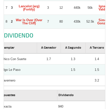
Lancelot (arg)
Ignaci
7
3
3
12
440k
56k
(Fortify)
Valdivi
War Is Over (Over
Simon
8
2
7
80
430k
52.5k
The Cliff)
Gonzal
DIVIDENDO
Ejemplar
A Ganador
A Segundo
A Tercero
Chico Con Suerte
1.7
1.3
1.4
Algo Le Paso
1.5
1.5
Tavernero
3.2
Apuestas
Dividendo
Exacta
940