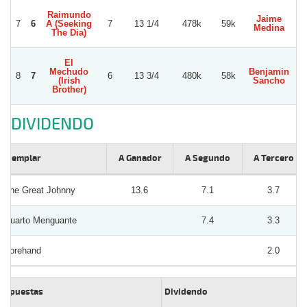
Raimundo
Jaime
Lu
7
6
A (Seeking
7
13 1/4
478k
59k
Medina
The Dia)
El
Mechudo
Benjamin
8
7
6
13 3/4
480k
58k
Lu
(Irish
Sancho
Brother)
DIVIDENDO
Ejemplar
A Ganador
A Segundo
A Tercero
The Great Johnny
13.6
7.1
3.7
Cuarto Menguante
7.4
3.3
Forehand
2.0
Apuestas
Dividendo