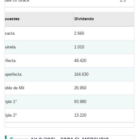
State Of Grace
2.3
Apuestas
Dividendo
Exacta
2.660
Quinela
1.010
Trifecta
49.420
Superfecta
164.630
Doble de Mil
26.950
Triple 1°
93.980
Triple 2°
13.220