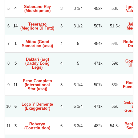
Soberano Rey
Ignac
5
4
3
3 1/4
452k
53k
(Midshipman)
Valdiv
Teseracto
Jaim
6
14
3
3 1/2
507k
51.5k
(Megliore Di Tutti)
Medin
Mitou (Good
Rodolfo
7
1
4
5
484k
54k
Samaritan (usa))
Dore
Daktari (arg)
Gonza
8
5
(Daddy Long
4
5
471k
59k
Ullo
Legs)
Peso Completo
Rodol
9
11
(International
3
6 1/4
507k
53k
Fuenzal
Star (usa))
Sebast
Loco Y Demente
10
6
4
6 1/4
471k
56k
E.
(Exaggerator)
Gonzal
Roheryn
Benjam
11
3
6
6 3/4
482k
54.5k
(Constitution)
Sanc