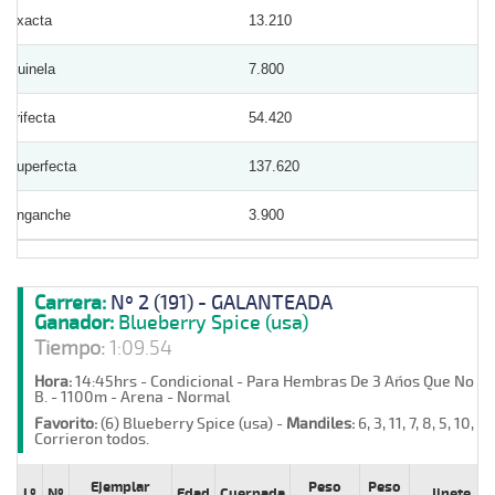
Exacta
13.210
Quinela
7.800
Trifecta
54.420
Superfecta
137.620
Enganche
3.900
Carrera:
Nº 2 (191) - GALANTEADA
Ganador:
Blueberry Spice (usa)
Tiempo:
1:09.54
Hora:
14:45hrs - Condicional - Para Hembras De 3 Años Que No Ha
B. - 1100m - Arena - Normal
Favorito:
(6) Blueberry Spice (usa) -
Mandiles:
6, 3, 11, 7, 8, 5, 10, 2,
Corrieron todos.
Ejemplar
Peso
Peso
Lº
Nº
Edad
Cuerpada
Jinete