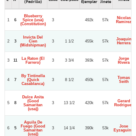
(Padrillo)
Ejemplar
Jinete
Blueberry
Nicolas
1
6
Spice (usa)
3
492k
57k
Ramirez
(Constitution)
Invicta Del
Joaquin
2
3
Cien
3
1 1/2
455k
57k
Herrera
(Midshipman)
La Raton (El
Jorge
3
11
3
3 3/4
393k
57k
Farrero)
Rivera
By Tintinella
Tomas
4
7
(Quick
3
8 1/2
450k
57k
Seith
Casablanca)
Dulce Anita
(Good
Gerard
5
8
3
13 1/2
420k
57k
Samaritan
Rodriguez
(usa))
Aguila De
Fuego (Good
Jose
6
5
3
14 1/4
390k
53k
Samaritan
Eyzaguirre
(usa))