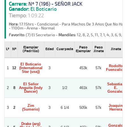
Carrera:
Nº 7 (196) - SEÑOR JACK
Ganador:
El Boticario
Tiempo:
1:09.22
Hora:
17:15hrs - Condicional - Para Machos De 3 Años Que No Haya
- 1100m - Arena - Normal
Favorito:
(7) El Secretario -
Mandiles:
12, 8, 2, 5, 11, 7, 1, 4, 3, 6, 9, 1
Ejemplar
Peso
Peso
Lº
Nº
Edad
Cuerpada
Jinete
(Padrillo)
Ejemplar
Jinete
El Boticario
Rodolfo
1
12
(International
3
453k
57k
Fuenzalida
Star (usa))
El Señor
Sebastian
2
8
Anguita (Indy
3
1/2
461k
57k
E.
Dancer)
Gonzalez
Zim
Joaquin
3
2
3
6 1/4
505k
57k
(Sumerio)
Herrera
Drake (arg)
Gonzalo