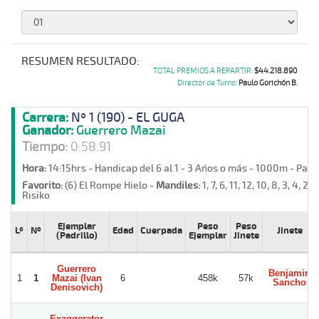
RESUMEN RESULTADO:
TOTAL PREMIOS A REPARTIR:
$44.218.890
Director de Turno:
Paulo Gorichón B.
Carrera:
Nº 1 (190) - EL GUGA
Ganador:
Guerrero Mazai
Tiempo:
0:58.91
Hora:
14:15hrs - Handicap del 6 al 1 - 3 Años o más - 1000m - Pas
Favorito:
(6) El Rompe Hielo -
Mandiles:
1, 7, 6, 11, 12, 10, 8, 3, 4, 2 -
Risiko
Ejemplar
Peso
Peso
Lº
Nº
Edad
Cuerpada
Jinete
(Padrillo)
Ejemplar
Jinete
Guerrero
Benjamin
1
1
Mazai (Ivan
6
458k
57k
Sancho
Denisovich)
Exaggerator