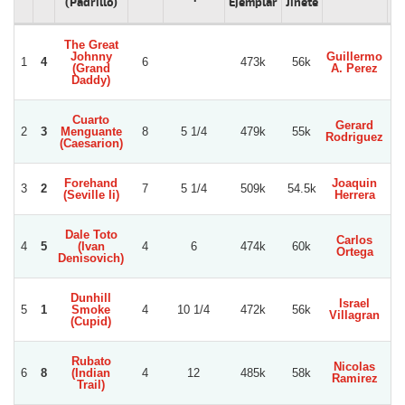
(Padrillo)
Ejemplar
Jinete
The Great
Johnny
Guillermo
1
4
6
473k
56k
(Grand
A. Perez
B
Daddy)
Cuarto
Gerard
2
3
Menguante
8
5 1/4
479k
55k
Rodriguez
(Caesarion)
Forehand
Joaquin
3
2
7
5 1/4
509k
54.5k
(Seville Ii)
Herrera
B
Dale Toto
Carlos
4
5
(Ivan
4
6
474k
60k
S
Ortega
Denisovich)
Dunhill
Israel
5
1
Smoke
4
10 1/4
472k
56k
Villagran
B
(Cupid)
Rubato
Nicolas
6
8
(Indian
4
12
485k
58k
Lu
Ramirez
Trail)