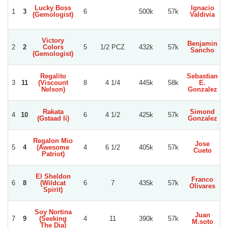
Lucky Boss
Ignacio
L
1
3
6
500k
57k
(Gemologist)
Valdivia
Victory
Benjamin
2
2
Colors
5
1/2 PCZ
432k
57k
V
Sancho
(Gemologist)
Regalito
Sebastian
3
11
(Viscount
8
4 1/4
445k
58k
E.
Nelson)
Gonzalez
Rakata
Simond
4
10
6
4 1/2
425k
57k
(Gstaad Ii)
Gonzalez
N
Regalon Mio
Jose
5
4
(Awesome
4
6 1/2
405k
57k
Cueto
Patriot)
El Sheldon
Franco
6
8
(Wildcat
6
7
435k
57k
W
Olivares
Spirit)
Soy Nortina
Juan
7
9
(Seeking
4
11
390k
57k
M.soto
The Dia)