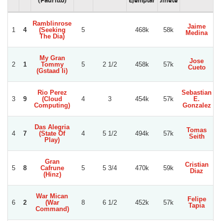
(Padrillo)
Ejemplar
Jinete
Ramblinrose
Jaime
L
1
4
(Seeking
5
468k
58k
Medina
The Dia)
My Gran
Jose
2
1
Tommy
5
2 1/2
458k
57k
Cueto
(Gstaad Ii)
Rio Perez
Sebastian
3
9
(Cloud
4
3
454k
57k
E.
J
Computing)
Gonzalez
Das Alegria
Tomas
4
7
(State Of
4
5 1/2
494k
57k
Seith
Play)
Gran
Cristian
5
8
Cafrune
5
5 3/4
470k
59k
Diaz
(Hinz)
War Mican
Felipe
6
2
(War
8
6 1/2
452k
57k
Tapia
Command)