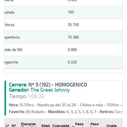
Quinela
700
Trifecta
35.750
Superfecta
76.380
Doble de Mil
9.900
Enganche
9.150
Carrera:
Nº 3 (192) - HOMOGENICO
Ganador:
The Great Johnny
Tiempo:
1:06.33
Hora:
15:15hrs - Handicap del 35 al 26 - 3 Años o más - 1100m - A
Favorito:
(8) Rubato -
Mandiles:
4, 3, 2, 5, 1, 8, 6, 7 -
Retiros:
Corrier
Ejemplar
Peso
Peso
Lº
Nº
Edad
Cuerpada
Jinete
Pr