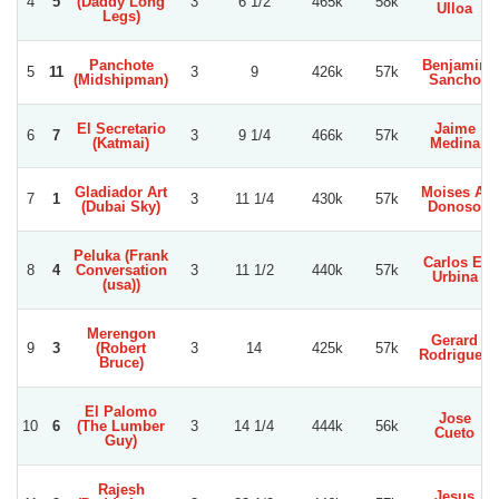
4
5
(Daddy Long
3
6 1/2
465k
58k
Ulloa
Legs)
Panchote
Benjamin
5
11
3
9
426k
57k
(Midshipman)
Sancho
El Secretario
Jaime
6
7
3
9 1/4
466k
57k
(Katmai)
Medina
Gladiador Art
Moises A.
7
1
3
11 1/4
430k
57k
(Dubai Sky)
Donoso
Peluka (Frank
Carlos E.
8
4
Conversation
3
11 1/2
440k
57k
Urbina
(usa))
Merengon
Gerard
9
3
(Robert
3
14
425k
57k
Rodriguez
Bruce)
El Palomo
Jose
10
6
(The Lumber
3
14 1/4
444k
56k
Cueto
Guy)
Rajesh
Jesus