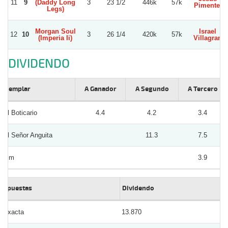
11
9
(Daddy Long
3
23 1/2
446k
57k
Pimentel
Legs)
Morgan Soul
Israel
12
10
3
26 1/4
420k
57k
(Imperia Ii)
Villagran
DIVIDENDO
Ejemplar
A Ganador
A Segundo
A Tercero
El Boticario
4.4
4.2
3.4
El Señor Anguita
11.3
7.5
Zim
3.9
Apuestas
Dividendo
Exacta
13.870