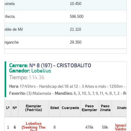
Quinela
10.450
Trifecta
596.500
Doble de Mil
21.110
Enganche
29.350
Carrera:
Nº 8 (197) - CRISTOBALITO
Ganador:
Lobelius
Tiempo:
1:14.36
Hora:
17:45hrs - Handicap del 18 al 12 - 3 Años o más - 1200m - A
Favorito:
(3) Malamala -
Mandiles:
6, 3, 10, 5, 7, 9, 11, 4, 8, 1, 2 -
Reti
Ejemplar
Peso
Peso
Lº
Nº
Edad
Cuerpada
Jinete
(Padrillo)
Ejemplar
Jinete
Lobelius
Ignacio
1
6
(Seeking The
8
476k
59k
Valdivia