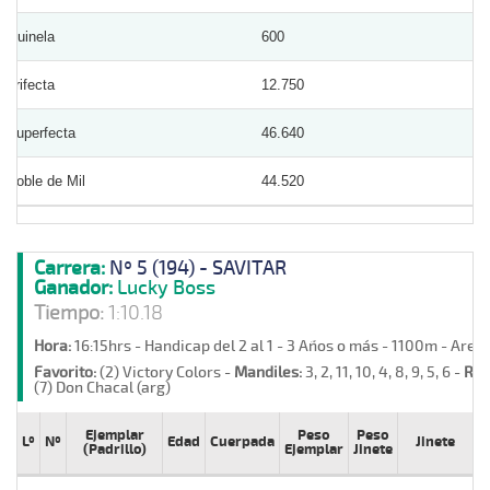
Quinela
600
Trifecta
12.750
Superfecta
46.640
Doble de Mil
44.520
Carrera:
Nº 5 (194) - SAVITAR
Ganador:
Lucky Boss
Tiempo:
1:10.18
Hora:
16:15hrs - Handicap del 2 al 1 - 3 Años o más - 1100m - Aren
Favorito:
(2) Victory Colors -
Mandiles:
3, 2, 11, 10, 4, 8, 9, 5, 6 -
Ret
(7) Don Chacal (arg)
Ejemplar
Peso
Peso
Lº
Nº
Edad
Cuerpada
Jinete
P
(Padrillo)
Ejemplar
Jinete