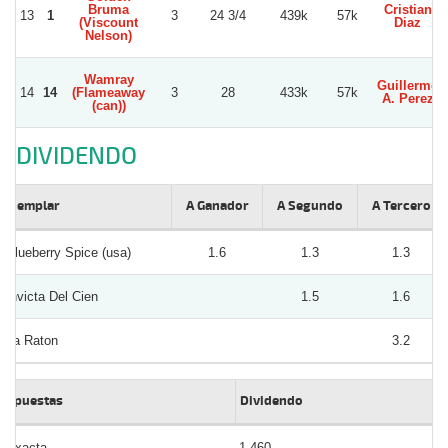
Bruma
Cristian
13
1
3
24 3/4
439k
57k
(Viscount
Diaz
Nelson)
Wamray
Guillermo
14
14
(Flameaway
3
28
433k
57k
A. Perez
(can))
DIVIDENDO
Ejemplar
A Ganador
A Segundo
A Tercero
Blueberry Spice (usa)
1.6
1.3
1.3
Invicta Del Cien
1.5
1.6
La Raton
3.2
Apuestas
Dividendo
Exacta
1.460