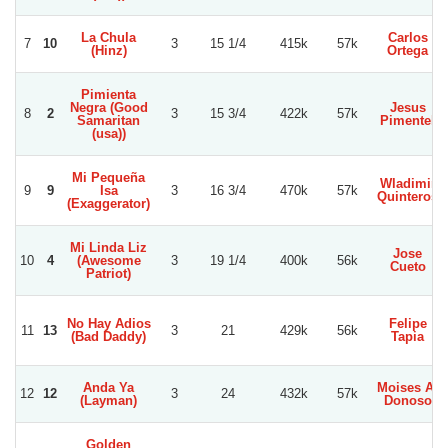
La Chula
Carlos
7
10
3
15 1/4
415k
57k
(Hinz)
Ortega
Pimienta
Negra (Good
Jesus
8
2
3
15 3/4
422k
57k
Samaritan
Pimentel
(usa))
Mi Pequeña
Wladimir
9
9
Isa
3
16 3/4
470k
57k
Quinteros
(Exaggerator)
Mi Linda Liz
Jose
10
4
(Awesome
3
19 1/4
400k
56k
Cueto
Patriot)
No Hay Adios
Felipe
11
13
3
21
429k
56k
(Bad Daddy)
Tapia
Anda Ya
Moises A.
12
12
3
24
432k
57k
(Layman)
Donoso
Golden