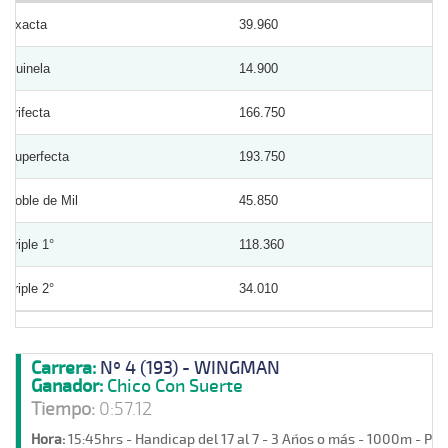
Exacta
39.960
Quinela
14.900
Trifecta
166.750
Superfecta
193.750
Doble de Mil
45.850
Triple 1°
118.360
Triple 2°
34.010
Carrera:
Nº 4 (193) - WINGMAN
Ganador:
Chico Con Suerte
Tiempo:
0:57.12
Hora:
15:45hrs - Handicap del 17 al 7 - 3 Años o más - 1000m - Pa