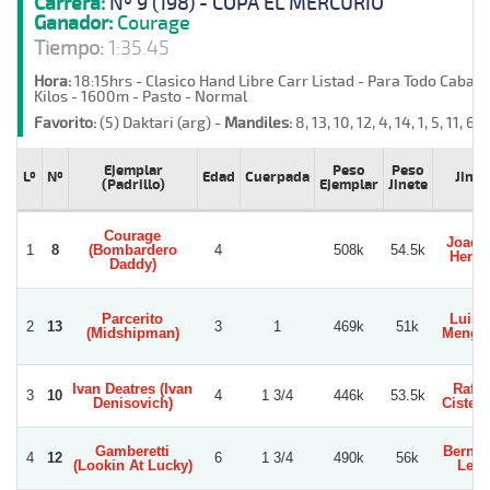
Carrera:
Nº 9 (198) - COPA EL MERCURIO
Ganador:
Courage
Tiempo:
1:35.45
Hora:
18:15hrs - Clasico Hand Libre Carr Listad - Para Todo Cabal
Kilos - 1600m - Pasto - Normal
Favorito:
(5) Daktari (arg) -
Mandiles:
8, 13, 10, 12, 4, 14, 1, 5, 11, 6, 3
Ejemplar
Peso
Peso
Lº
Nº
Edad
Cuerpada
Jinet
(Padrillo)
Ejemplar
Jinete
Courage
Joaqu
1
8
(Bombardero
4
508k
54.5k
Herre
Daddy)
Parcerito
Luis 
2
13
3
1
469k
51k
(Midshipman)
Menghi
Ivan Deatres (Ivan
Rafae
3
10
4
1 3/4
446k
53.5k
Denisovich)
Cister
Gamberetti
Bernar
4
12
6
1 3/4
490k
56k
(Lookin At Lucky)
Leo