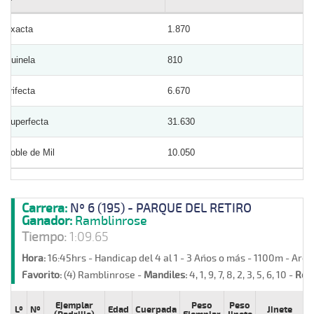
Exacta
1.870
Quinela
810
Trifecta
6.670
Superfecta
31.630
Doble de Mil
10.050
Carrera:
Nº 6 (195) - PARQUE DEL RETIRO
Ganador:
Ramblinrose
Tiempo:
1:09.65
Hora:
16:45hrs - Handicap del 4 al 1 - 3 Años o más - 1100m - Are
Favorito:
(4) Ramblinrose -
Mandiles:
4, 1, 9, 7, 8, 2, 3, 5, 6, 10 -
Reti
Ejemplar
Peso
Peso
Lº
Nº
Edad
Cuerpada
Jinete
P