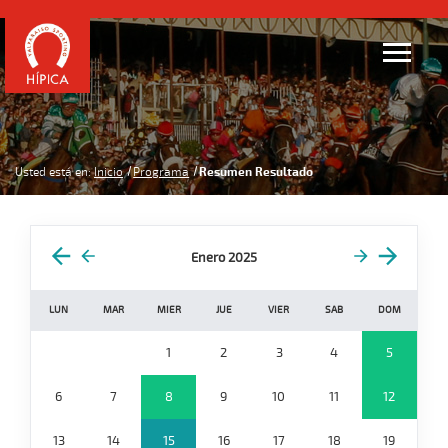
Usted está en:
Inicio
Programa
Resumen Resultado
Enero 2025
LUN
MAR
MIER
JUE
VIER
SAB
DOM
1
2
3
4
5
6
7
8
9
10
11
12
13
14
15
16
17
18
19