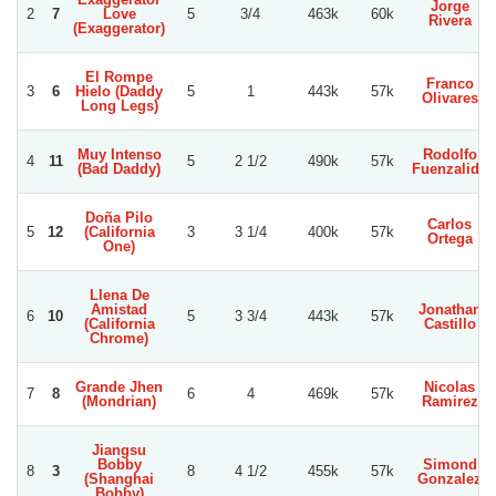
Jorge
2
7
Love
5
3/4
463k
60k
Rivera
(Exaggerator)
El Rompe
Franco
3
6
Hielo (Daddy
5
1
443k
57k
Olivares
Long Legs)
Muy Intenso
Rodolfo
4
11
5
2 1/2
490k
57k
(Bad Daddy)
Fuenzalida
Doña Pilo
Carlos
5
12
(California
3
3 1/4
400k
57k
Ortega
One)
Llena De
Amistad
Jonathan
6
10
5
3 3/4
443k
57k
(California
Castillo
Chrome)
Grande Jhen
Nicolas
7
8
6
4
469k
57k
(Mondrian)
Ramirez
Jiangsu
Bobby
Simond
8
3
8
4 1/2
455k
57k
(Shanghai
Gonzalez
Bobby)